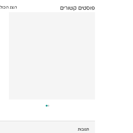
ות
פוסטים קשורים
הצג הכול
משרה 2
תל אביב
תגובות